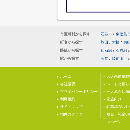
市区町村から探す
石巻市
/
東松島
町名から探す
蛇田
/
大橋
/
錦
路線から探す
仙石線
/
石巻線
/
駅から探す
石巻
/
陸前山下
/
ホーム
360°画像掲
会社概要
ペットと暮ら
プライバシーポリシー
一人暮らし向
利用規約
家族向け
サイトマップ
駐車場2台以
物件カタログ
敷金・礼金0
ンペーン