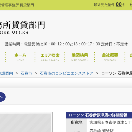
00
最近見た物件
件
産管理事務所 賃貸部門
営業時間：電話受付は10：00~12：00と13：00~17：00 定休日：不定休
施設案内
>
石巻市
>
石巻市のコンビニエンスストア
>
ローソン 石巻伊
へ
ローソン 石巻伊原津店の詳細情報
所在地
宮城県石巻市伊原津１丁
石巻線 渡波駅