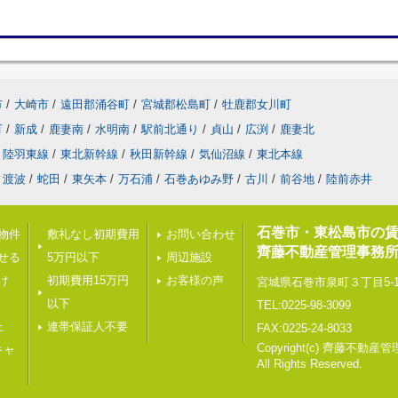
市
/
大崎市
/
遠田郡涌谷町
/
宮城郡松島町
/
牡鹿郡女川町
町
/
新成
/
鹿妻南
/
水明南
/
駅前北通り
/
貞山
/
広渕
/
鹿妻北
陸羽東線
/
東北新幹線
/
秋田新幹線
/
気仙沼線
/
東北本線
渡波
/
蛇田
/
東矢本
/
万石浦
/
石巻あゆみ野
/
古川
/
前谷地
/
陸前赤井
石巻市・東松島市の
載物件
敷礼なし初期費用
お問い合わせ
齊藤不動産管理事務所
せる
5万円以下
周辺施設
け
初期費用15万円
お客様の声
宮城県石巻市泉町３丁目5-
以下
TEL:0225-98-3099
上
連帯保証人不要
FAX:0225-24-8033
Copyright(c) 齊藤不動
キャ
All Rights Reserved.