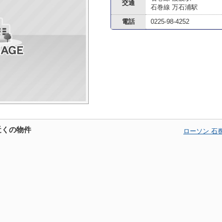
交通
石巻線 万石浦駅
電話
0225-98-4252
近くの物件
ローソン 石