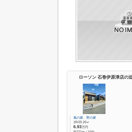
ローソン 石巻伊原津店の
風の家、野の家
1R/25.20㎡
6.93
万円
約721m／10分