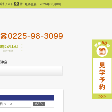
00
検討リスト
件
最終更新：2026年08月08日
原津店
目８－３
MAP
▼