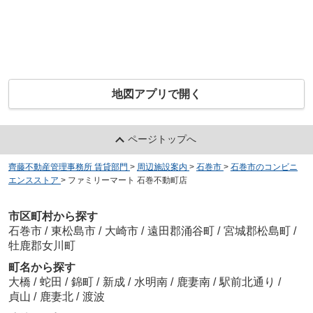
地図アプリで開く
ページトップへ
齊藤不動産管理事務所 賃貸部門
>
周辺施設案内
>
石巻市
>
石巻市のコンビニ
エンスストア
>
ファミリーマート 石巻不動町店
市区町村から探す
石巻市
/
東松島市
/
大崎市
/
遠田郡涌谷町
/
宮城郡松島町
/
牡鹿郡女川町
町名から探す
大橋
/
蛇田
/
錦町
/
新成
/
水明南
/
鹿妻南
/
駅前北通り
/
貞山
/
鹿妻北
/
渡波