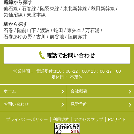
路線から探す
仙石線
/
石巻線
/
陸羽東線
/
東北新幹線
/
秋田新幹線
/
気仙沼線
/
東北本線
駅から探す
石巻
/
陸前山下
/
渡波
/
蛇田
/
東矢本
/
万石浦
/
石巻あゆみ野
/
古川
/
前谷地
/
陸前赤井
電話でお問い合わせ
営業時間：
電話受付は10：00~12：00と13：00~17：00
定休日：
不定休
ホーム
会社概要
お問い合わせ
見学予約
プライバシーポリシー
利用規約
アクセスマップ
PCサイト