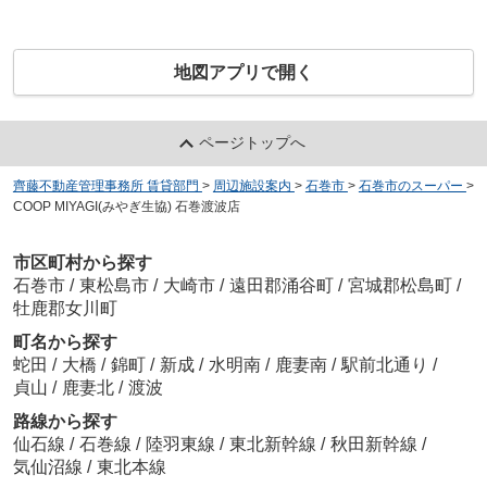
地図アプリで開く
ページトップへ
齊藤不動産管理事務所 賃貸部門
>
周辺施設案内
>
石巻市
>
石巻市のスーパー
>
COOP MIYAGI(みやぎ生協) 石巻渡波店
市区町村から探す
石巻市
/
東松島市
/
大崎市
/
遠田郡涌谷町
/
宮城郡松島町
/
牡鹿郡女川町
町名から探す
蛇田
/
大橋
/
錦町
/
新成
/
水明南
/
鹿妻南
/
駅前北通り
/
貞山
/
鹿妻北
/
渡波
路線から探す
仙石線
/
石巻線
/
陸羽東線
/
東北新幹線
/
秋田新幹線
/
気仙沼線
/
東北本線