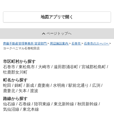
地図アプリで開く
ページトップへ
齊藤不動産管理事務所 賃貸部門
>
周辺施設案内
>
石巻市
>
石巻市のスーパー
>
ヨークベニマル石巻蛇田店
市区町村から探す
石巻市
/
東松島市
/
大崎市
/
遠田郡涌谷町
/
宮城郡松島町
/
牡鹿郡女川町
町名から探す
蛇田
/
錦町
/
新成
/
鹿妻南
/
水明南
/
駅前北通り
/
広渕
/
鹿妻北
/
矢本
/
渡波
路線から探す
仙石線
/
石巻線
/
陸羽東線
/
東北新幹線
/
秋田新幹線
/
気仙沼線
/
東北本線