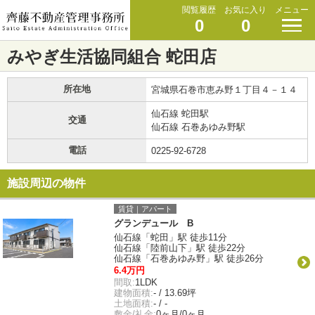
閲覧履歴
お気に入り
メニュー
0
0
みやぎ生活協同組合 蛇田店
所在地
宮城県石巻市恵み野１丁目４－１４
仙石線 蛇田駅
交通
仙石線 石巻あゆみ野駅
電話
0225-92-6728
施設周辺の物件
賃貸｜アパート
グランデュール B
仙石線「蛇田」駅 徒歩11分
仙石線「陸前山下」駅 徒歩22分
仙石線「石巻あゆみ野」駅 徒歩26分
6.4万円
間取:
1LDK
建物面積:
- / 13.69坪
土地面積:
- / -
敷金/礼金:
0ヶ月/0ヶ月