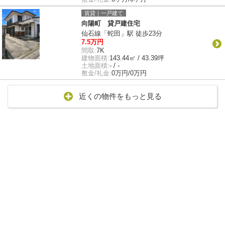
賃貸｜一戸建て
向陽町 貸戸建住宅
仙石線「蛇田」駅 徒歩23分
7.5万円
間取:
7K
建物面積:
143.44㎡ / 43.39坪
土地面積:
- / -
敷金/礼金:
0万円/0万円
近くの物件をもっと見る