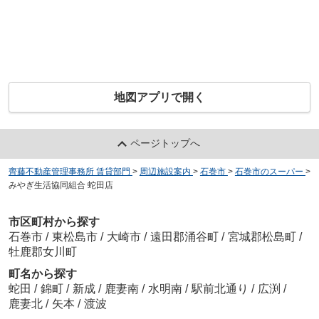
地図アプリで開く
ページトップへ
齊藤不動産管理事務所 賃貸部門
>
周辺施設案内
>
石巻市
>
石巻市のスーパー
>
みやぎ生活協同組合 蛇田店
市区町村から探す
石巻市
/
東松島市
/
大崎市
/
遠田郡涌谷町
/
宮城郡松島町
/
牡鹿郡女川町
町名から探す
蛇田
/
錦町
/
新成
/
鹿妻南
/
水明南
/
駅前北通り
/
広渕
/
鹿妻北
/
矢本
/
渡波