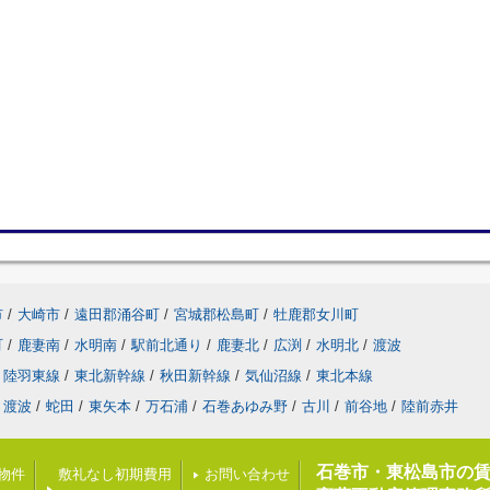
市
/
大崎市
/
遠田郡涌谷町
/
宮城郡松島町
/
牡鹿郡女川町
町
/
鹿妻南
/
水明南
/
駅前北通り
/
鹿妻北
/
広渕
/
水明北
/
渡波
陸羽東線
/
東北新幹線
/
秋田新幹線
/
気仙沼線
/
東北本線
渡波
/
蛇田
/
東矢本
/
万石浦
/
石巻あゆみ野
/
古川
/
前谷地
/
陸前赤井
石巻市・東松島市の
載物件
敷礼なし初期費用
お問い合わせ