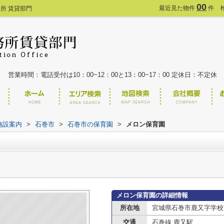
00
最近見た物件
件
所 賃貸部門
営業時間：電話受付は10：00~12：00と13：00~17：00 定休日：不定休
施設案内
>
石巻市
>
石巻市の保育園
>
メロン保育園
メロン保育園の詳細情報
所在地
宮城県石巻市鹿又字学校
交通
石巻線 鹿又駅