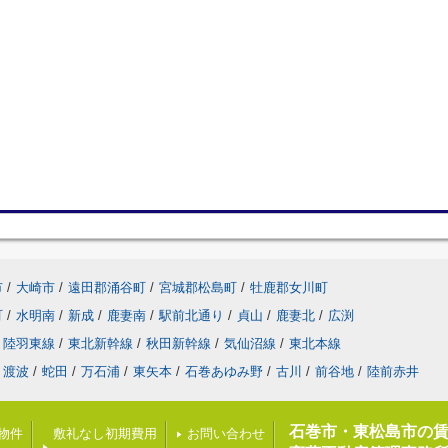
市
/
大崎市
/
遠田郡涌谷町
/
宮城郡松島町
/
牡鹿郡女川町
町
/
水明南
/
新成
/
鹿妻南
/
駅前北通り
/
貞山
/
鹿妻北
/
広渕
陸羽東線
/
東北新幹線
/
秋田新幹線
/
気仙沼線
/
東北本線
渡波
/
蛇田
/
万石浦
/
東矢本
/
石巻あゆみ野
/
古川
/
前谷地
/
陸前赤井
石巻市・東松島市の
載物件
敷礼なし初期費用
お問い合わせ