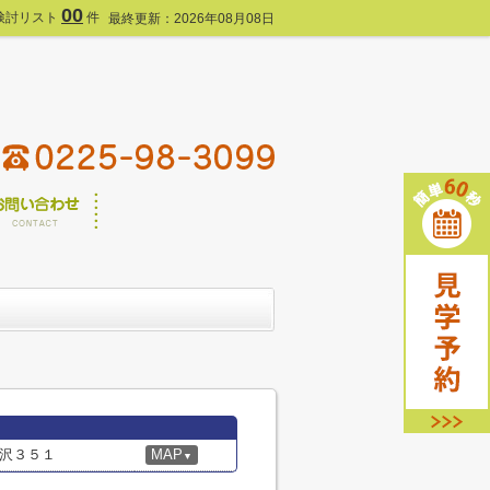
00
検討リスト
件
最終更新：2026年08月08日
沢３５１
MAP
▼