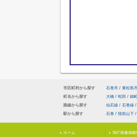
市区町村から探す
石巻市
/
東松島
町名から探す
大橋
/
蛇田
/
錦
路線から探す
仙石線
/
石巻線
/
駅から探す
石巻
/
陸前山下
/
ホーム
360°画像掲