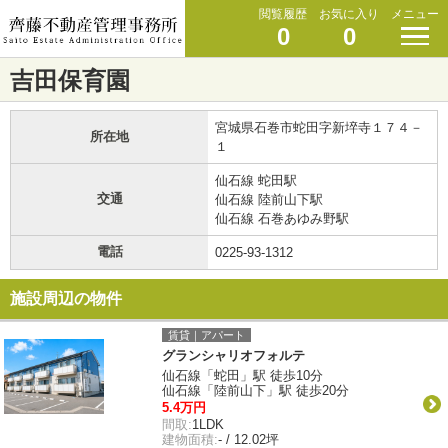
閲覧履歴
お気に入り
メニュー
0
0
吉田保育園
宮城県石巻市蛇田字新埣寺１７４－
所在地
１
仙石線 蛇田駅
交通
仙石線 陸前山下駅
仙石線 石巻あゆみ野駅
電話
0225-93-1312
施設周辺の物件
賃貸｜アパート
グランシャリオフォルテ
仙石線「蛇田」駅 徒歩10分
仙石線「陸前山下」駅 徒歩20分
5.4万円
間取:
1LDK
建物面積:
- / 12.02坪