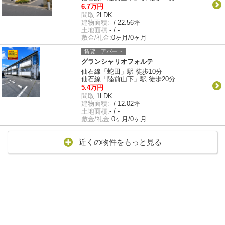
6.7万円
間取:
2LDK
建物面積:
- / 22.56坪
土地面積:
- / -
敷金/礼金:
0ヶ月/0ヶ月
賃貸｜アパート
グランシャリオフォルテ
仙石線「蛇田」駅 徒歩10分
仙石線「陸前山下」駅 徒歩20分
5.4万円
間取:
1LDK
建物面積:
- / 12.02坪
土地面積:
- / -
敷金/礼金:
0ヶ月/0ヶ月
近くの物件をもっと見る