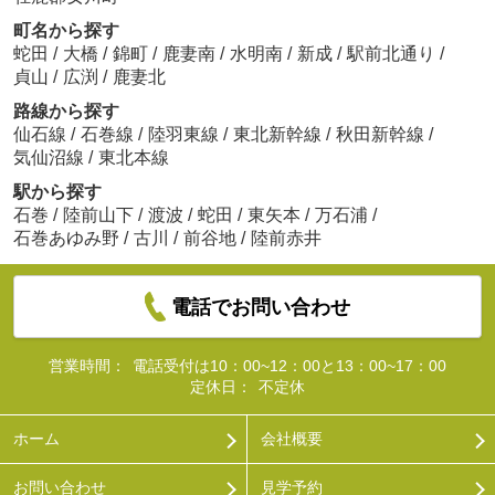
町名から探す
蛇田
/
大橋
/
錦町
/
鹿妻南
/
水明南
/
新成
/
駅前北通り
/
貞山
/
広渕
/
鹿妻北
路線から探す
仙石線
/
石巻線
/
陸羽東線
/
東北新幹線
/
秋田新幹線
/
気仙沼線
/
東北本線
駅から探す
石巻
/
陸前山下
/
渡波
/
蛇田
/
東矢本
/
万石浦
/
石巻あゆみ野
/
古川
/
前谷地
/
陸前赤井
電話でお問い合わせ
営業時間：
電話受付は10：00~12：00と13：00~17：00
定休日：
不定休
ホーム
会社概要
お問い合わせ
見学予約