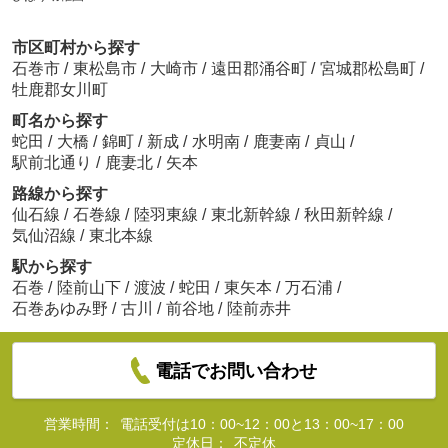
市区町村から探す
石巻市
/
東松島市
/
大崎市
/
遠田郡涌谷町
/
宮城郡松島町
/
牡鹿郡女川町
町名から探す
蛇田
/
大橋
/
錦町
/
新成
/
水明南
/
鹿妻南
/
貞山
/
駅前北通り
/
鹿妻北
/
矢本
路線から探す
仙石線
/
石巻線
/
陸羽東線
/
東北新幹線
/
秋田新幹線
/
気仙沼線
/
東北本線
駅から探す
石巻
/
陸前山下
/
渡波
/
蛇田
/
東矢本
/
万石浦
/
石巻あゆみ野
/
古川
/
前谷地
/
陸前赤井
電話でお問い合わせ
営業時間：
電話受付は10：00~12：00と13：00~17：00
定休日：
不定休