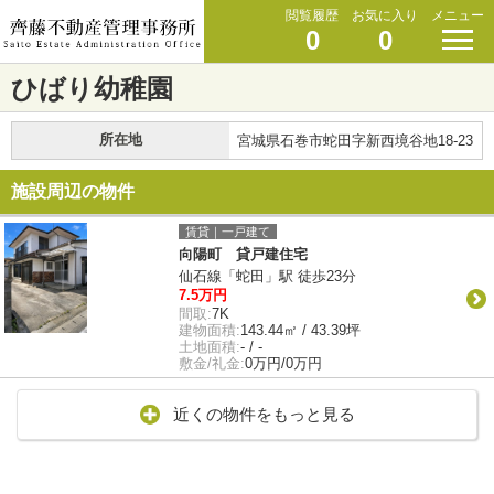
閲覧履歴
お気に入り
メニュー
0
0
ひばり幼稚園
所在地
宮城県石巻市蛇田字新西境谷地18-23
施設周辺の物件
賃貸｜一戸建て
向陽町 貸戸建住宅
仙石線「蛇田」駅 徒歩23分
7.5万円
間取:
7K
建物面積:
143.44㎡ / 43.39坪
土地面積:
- / -
敷金/礼金:
0万円/0万円
近くの物件をもっと見る