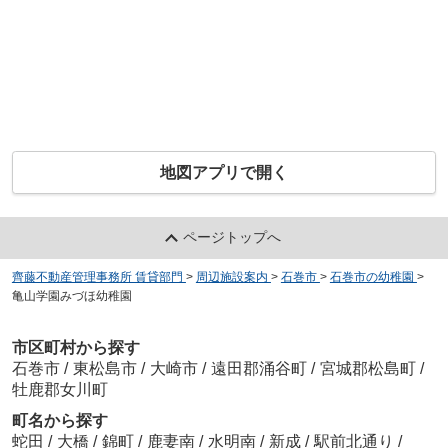
地図アプリで開く
ページトップへ
齊藤不動産管理事務所 賃貸部門
>
周辺施設案内
>
石巻市
>
石巻市の幼稚園
>
亀山学園みづほ幼稚園
市区町村から探す
石巻市
/
東松島市
/
大崎市
/
遠田郡涌谷町
/
宮城郡松島町
/
牡鹿郡女川町
町名から探す
蛇田
/
大橋
/
錦町
/
鹿妻南
/
水明南
/
新成
/
駅前北通り
/