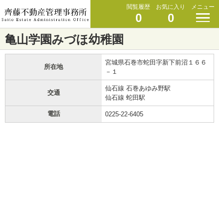
閲覧履歴
お気に入り
メニュー
0
0
亀山学園みづほ幼稚園
宮城県石巻市蛇田字新下前沼１６６
所在地
－１
仙石線 石巻あゆみ野駅
交通
仙石線 蛇田駅
電話
0225-22-6405