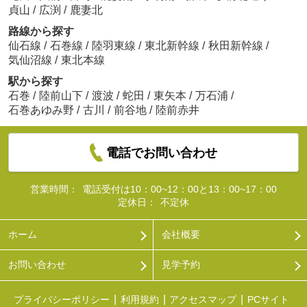
貞山
/
広渕
/
鹿妻北
路線から探す
仙石線
/
石巻線
/
陸羽東線
/
東北新幹線
/
秋田新幹線
/
気仙沼線
/
東北本線
駅から探す
石巻
/
陸前山下
/
渡波
/
蛇田
/
東矢本
/
万石浦
/
石巻あゆみ野
/
古川
/
前谷地
/
陸前赤井
電話でお問い合わせ
営業時間：
電話受付は10：00~12：00と13：00~17：00
定休日：
不定休
ホーム
会社概要
お問い合わせ
見学予約
プライバシーポリシー
利用規約
アクセスマップ
PCサイト