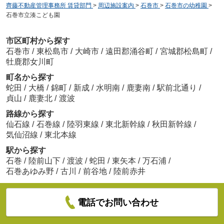
齊藤不動産管理事務所 賃貸部門
>
周辺施設案内
>
石巻市
>
石巻市の幼稚園
>
石巻市立湊こども園
市区町村から探す
石巻市
/
東松島市
/
大崎市
/
遠田郡涌谷町
/
宮城郡松島町
/
牡鹿郡女川町
町名から探す
蛇田
/
大橋
/
錦町
/
新成
/
水明南
/
鹿妻南
/
駅前北通り
/
貞山
/
鹿妻北
/
渡波
路線から探す
仙石線
/
石巻線
/
陸羽東線
/
東北新幹線
/
秋田新幹線
/
気仙沼線
/
東北本線
駅から探す
石巻
/
陸前山下
/
渡波
/
蛇田
/
東矢本
/
万石浦
/
石巻あゆみ野
/
古川
/
前谷地
/
陸前赤井
電話でお問い合わせ