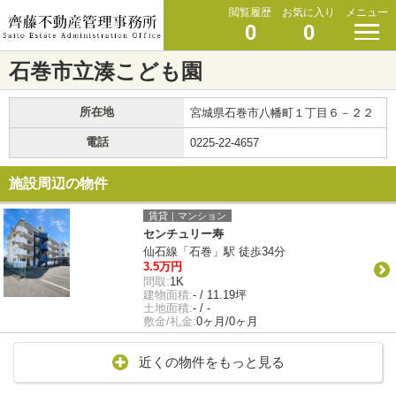
閲覧履歴
お気に入り
メニュー
0
0
石巻市立湊こども園
所在地
宮城県石巻市八幡町１丁目６－２２
電話
0225-22-4657
施設周辺の物件
賃貸｜マンション
センチュリー寿
仙石線「石巻」駅 徒歩34分
3.5万円
間取:
1K
建物面積:
- / 11.19坪
土地面積:
- / -
敷金/礼金:
0ヶ月/0ヶ月
近くの物件をもっと見る