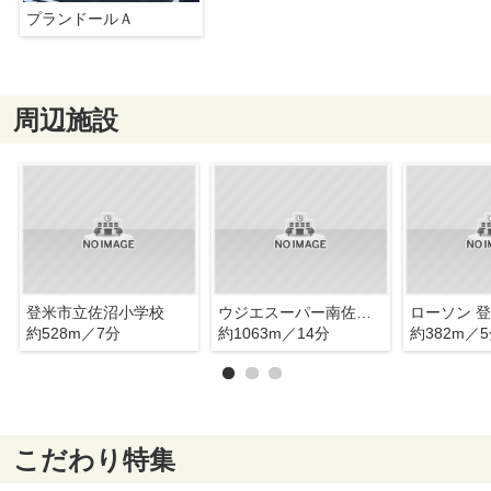
プランドールＡ
周辺施設
登米市立佐沼小学校
ウジエスーパー南佐沼店
約528m／7分
約1063m／14分
約382m／
こだわり特集