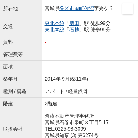
所在地
宮城県
登米市
迫町佐沼
字光ケ丘
東北本線
「
新田
」駅 徒歩99分
交通
東北本線
「
石越
」駅 徒歩99分
賃料
-
管理費等
-
面積
-
築年月
2014年 9月(築11年)
種別 / 構造
アパート / 軽量鉄骨
階建
2階建
齊藤不動産管理事務所
宮城県石巻市泉町３丁目5-17
取扱会社
TEL:0225-98-3099
宮城県知事 (3) 第6274号