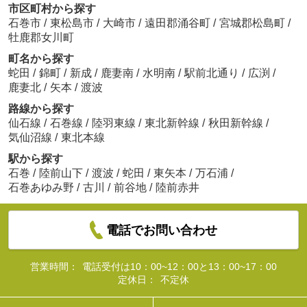
市区町村から探す
石巻市
/
東松島市
/
大崎市
/
遠田郡涌谷町
/
宮城郡松島町
/
牡鹿郡女川町
町名から探す
蛇田
/
錦町
/
新成
/
鹿妻南
/
水明南
/
駅前北通り
/
広渕
/
鹿妻北
/
矢本
/
渡波
路線から探す
仙石線
/
石巻線
/
陸羽東線
/
東北新幹線
/
秋田新幹線
/
気仙沼線
/
東北本線
駅から探す
石巻
/
陸前山下
/
渡波
/
蛇田
/
東矢本
/
万石浦
/
石巻あゆみ野
/
古川
/
前谷地
/
陸前赤井
電話でお問い合わせ
営業時間：
電話受付は10：00~12：00と13：00~17：00
定休日：
不定休