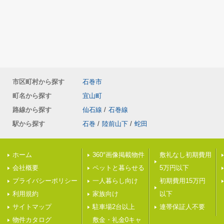
市区町村から探す
石巻市
町名から探す
宜山町
路線から探す
仙石線
/
石巻線
駅から探す
石巻
/
陸前山下
/
蛇田
ホーム
360°画像掲載物件
敷礼なし初期費用
会社概要
ペットと暮らせる
5万円以下
プライバシーポリシー
一人暮らし向け
初期費用15万円
利用規約
家族向け
以下
サイトマップ
駐車場2台以上
連帯保証人不要
物件カタログ
敷金・礼金0キャ