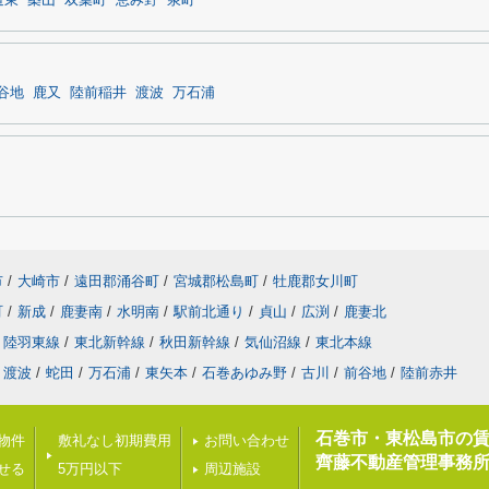
道東
築山
双葉町
恵み野
泉町
谷地
鹿又
陸前稲井
渡波
万石浦
市
/
大崎市
/
遠田郡涌谷町
/
宮城郡松島町
/
牡鹿郡女川町
町
/
新成
/
鹿妻南
/
水明南
/
駅前北通り
/
貞山
/
広渕
/
鹿妻北
陸羽東線
/
東北新幹線
/
秋田新幹線
/
気仙沼線
/
東北本線
渡波
/
蛇田
/
万石浦
/
東矢本
/
石巻あゆみ野
/
古川
/
前谷地
/
陸前赤井
石巻市・東松島市の
載物件
敷礼なし初期費用
お問い合わせ
齊藤不動産管理事務所
せる
5万円以下
周辺施設