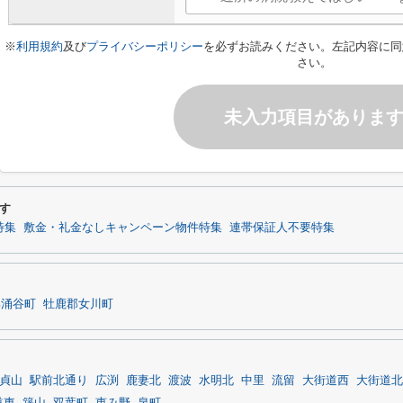
※
利用規約
及び
プライバシーポリシー
を必ずお読みください。左記内容に同
さい。
未入力項目がありま
す
特集
敷金・礼金なしキャンペーン物件特集
連帯保証人不要特集
郡涌谷町
牡鹿郡女川町
貞山
駅前北通り
広渕
鹿妻北
渡波
水明北
中里
流留
大街道西
大街道北