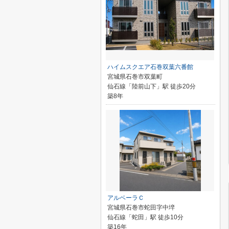
ハイムスクエア石巻双葉六番館
宮城県石巻市双葉町
仙石線「陸前山下」駅 徒歩20分
築8年
アルベーラＣ
宮城県石巻市蛇田字中埣
仙石線「蛇田」駅 徒歩10分
築16年