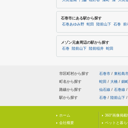
大街道南
門脇
相野谷
湊町
湊
大街
石巻市にある駅から探す
石巻あゆみ野
蛇田
陸前山下
石巻
前
メゾン元倉周辺の駅から探す
石巻
陸前山下
陸前稲井
蛇田
市区町村から探す
石巻市
/
東松島
町名から探す
蛇田
/
大橋
/
錦
路線から探す
仙石線
/
石巻線
/
駅から探す
石巻
/
陸前山下
/
ホーム
360°画像掲
会社概要
ペットと暮ら