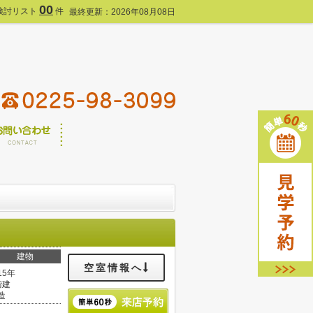
00
検討リスト
件
最終更新：2026年08月08日
建物
空室情報へ
15年
階建
造