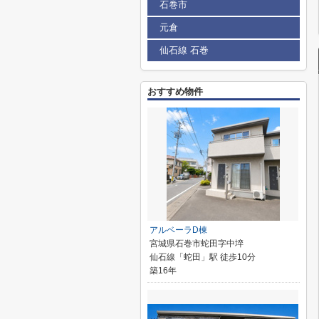
石巻市
元倉
仙石線 石巻
おすすめ物件
アルベーラD棟
宮城県石巻市蛇田字中埣
仙石線「蛇田」駅 徒歩10分
築16年