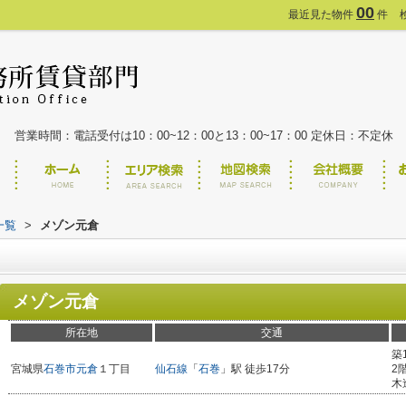
00
最近見た物件
件
営業時間：電話受付は10：00~12：00と13：00~17：00 定休日：不定休
一覧
>
メゾン元倉
メゾン元倉
所在地
交通
築
宮城県
石巻市
元倉
１丁目
仙石線
「
石巻
」駅 徒歩17分
2
木