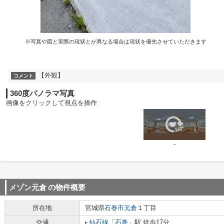
※写真や図と実際の現状とが異なる場合は現状を優先させていただきます
【外観】
コメント
360度パノラマ写真
画像をクリックして視点を操作
-
メゾン元倉
の物件概要
所在地
宮城県
石巻市
元倉
１丁目
仙石線
「
石巻
」駅 徒歩17分
交通