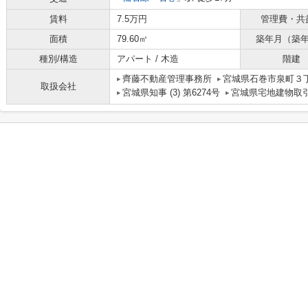
賃料
7.5万円
管理費・共
面積
79.60㎡
築年月（築
種別/構造
アパート / 木造
階建
齊藤不動産管理事務所
宮城県石巻市泉町３丁
取扱会社
宮城県知事 (3) 第6274号
宮城県宅地建物取