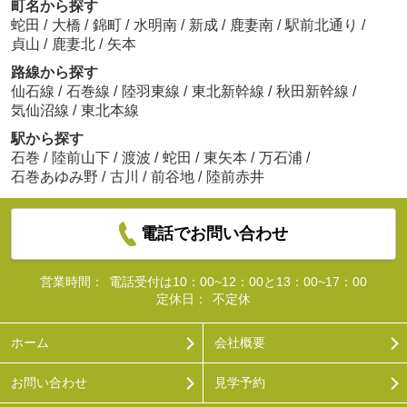
町名から探す
蛇田
/
大橋
/
錦町
/
水明南
/
新成
/
鹿妻南
/
駅前北通り
/
貞山
/
鹿妻北
/
矢本
路線から探す
仙石線
/
石巻線
/
陸羽東線
/
東北新幹線
/
秋田新幹線
/
気仙沼線
/
東北本線
駅から探す
石巻
/
陸前山下
/
渡波
/
蛇田
/
東矢本
/
万石浦
/
石巻あゆみ野
/
古川
/
前谷地
/
陸前赤井
電話でお問い合わせ
営業時間：
電話受付は10：00~12：00と13：00~17：00
定休日：
不定休
ホーム
会社概要
お問い合わせ
見学予約