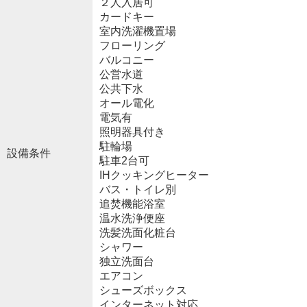
２人入居可
カードキー
室内洗濯機置場
フローリング
バルコニー
公営水道
公共下水
オール電化
電気有
照明器具付き
駐輪場
設備条件
駐車2台可
IHクッキングヒーター
バス・トイレ別
追焚機能浴室
温水洗浄便座
洗髪洗面化粧台
シャワー
独立洗面台
エアコン
シューズボックス
インターネット対応