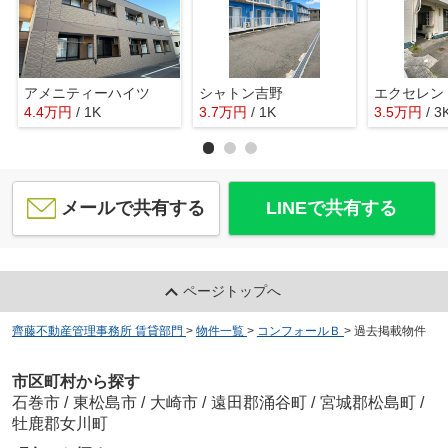
アメニティーハイツ
シャトン吉野
エクセレン
4.4
万
円
/ 1K
3.7
万
円
/ 1K
3.5
万
円
/ 3
メールで共有する
LINEで共有する
ページトップへ
齊藤不動産管理事務所 賃貸部門
>
物件一覧
>
コンフォールＢ
>
過去掲載物件
市区町村から探す
石巻市
/
東松島市
/
大崎市
/
遠田郡涌谷町
/
宮城郡松島町
/
牡鹿郡女川町