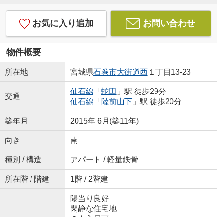
お気に入り追加
お問い合わせ
物件概要
所在地
宮城県
石巻市
大街道西
１丁目13-23
仙石線
「
蛇田
」駅 徒歩29分
交通
仙石線
「
陸前山下
」駅 徒歩20分
築年月
2015年 6月(築11年)
向き
南
種別 / 構造
アパート / 軽量鉄骨
所在階 / 階建
1階 / 2階建
陽当り良好
閑静な住宅地