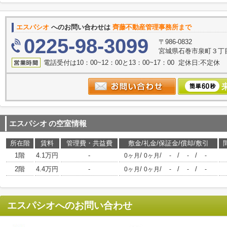
エスパシオ
へのお問い合わせは
齊藤不動産管理事務所まで
0225-98-3099
〒986-0832
宮城県石巻市泉町３丁目
電話受付は10：00~12：00と13：00~17：00 定休日:不定休
エスパシオ
の空室情報
所在階
賃料
管理費・共益費
敷金/礼金/保証金/償却/敷引
1階
4.1万円
-
/
/
/
/
0ヶ月
0ヶ月
-
-
-
2階
4.4万円
-
/
/
/
/
0ヶ月
0ヶ月
-
-
-
エスパシオ
へのお問い合わせ