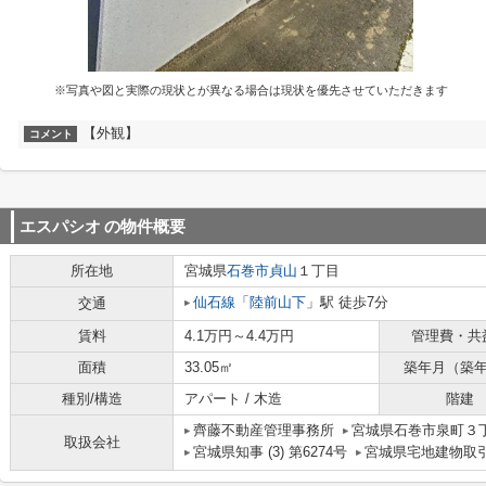
※写真や図と実際の現状とが異なる場合は現状を優先させていただきます
【外観】
コメント
エスパシオ
の物件概要
所在地
宮城県
石巻市
貞山
１丁目
仙石線
「
陸前山下
」駅 徒歩7分
交通
賃料
4.1万円～4.4万円
管理費・共
面積
33.05㎡
築年月（築
種別/構造
アパート / 木造
階建
齊藤不動産管理事務所
宮城県石巻市泉町３丁
取扱会社
宮城県知事 (3) 第6274号
宮城県宅地建物取