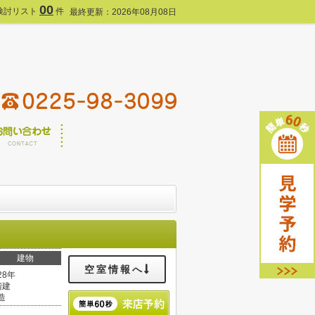
00
検討リスト
件
最終更新：2026年08月08日
建物
空室情報へ
28年
階建
造