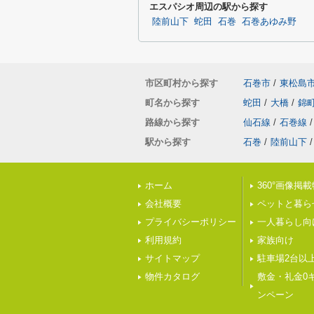
エスパシオ周辺の駅から探す
陸前山下
蛇田
石巻
石巻あゆみ野
市区町村から探す
石巻市
/
東松島
町名から探す
蛇田
/
大橋
/
錦
路線から探す
仙石線
/
石巻線
/
駅から探す
石巻
/
陸前山下
/
ホーム
360°画像掲
会社概要
ペットと暮ら
プライバシーポリシー
一人暮らし向
利用規約
家族向け
サイトマップ
駐車場2台以
物件カタログ
敷金・礼金0
ンペーン