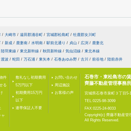
市
/
大崎市
/
遠田郡涌谷町
/
宮城郡松島町
/
牡鹿郡女川町
町
/
新成
/
鹿妻南
/
水明南
/
駅前北通り
/
貞山
/
広渕
/
鹿妻北
陸羽東線
/
東北新幹線
/
秋田新幹線
/
気仙沼線
/
東北本線
渡波
/
蛇田
/
万石浦
/
東矢本
/
石巻あゆみ野
/
古川
/
前谷地
/
陸前赤井
石巻市・東松島市の
載物件
敷礼なし初期費用
お問い合わせ
齊藤不動産管理事務所
せる
5万円以下
周辺施設
け
初期費用15万円
お客様の声
宮城県石巻市泉町３丁目5-
以下
TEL:0225-98-3099
上
連帯保証人不要
FAX:0225-24-8033
Copyright(c) 齊藤不動
キャ
All Rights Reserved.