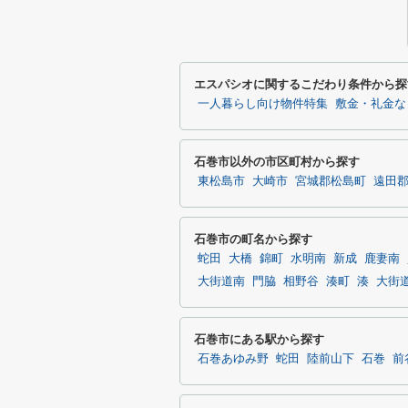
エスパシオに関するこだわり条件から探
一人暮らし向け物件特集
敷金・礼金な
石巻市以外の市区町村から探す
東松島市
大崎市
宮城郡松島町
遠田
石巻市の町名から探す
蛇田
大橋
錦町
水明南
新成
鹿妻南
大街道南
門脇
相野谷
湊町
湊
大街
石巻市にある駅から探す
石巻あゆみ野
蛇田
陸前山下
石巻
前