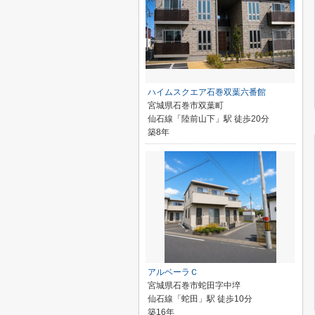
ハイムスクエア石巻双葉六番館
宮城県石巻市双葉町
仙石線「陸前山下」駅 徒歩20分
築8年
アルベーラＣ
宮城県石巻市蛇田字中埣
仙石線「蛇田」駅 徒歩10分
築16年