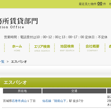
00
最近見た物件
件
営業時間：電話受付は10：00~12：00と13：00~17：00 定休日：不定休
一覧
>
エスパシオ
エスパシオ
所在地
交通
築
宮城県
石巻市
貞山
１丁目
仙石線
「
陸前山下
」駅 徒歩7分
2
木