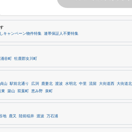
す
しキャンペーン物件特集
連帯保証人不要特集
郡涌谷町
牡鹿郡女川町
貞山
駅前北通り
広渕
鹿妻北
渡波
水明北
中里
流留
大街道西
大街道北
道東
築山
双葉町
恵み野
泉町
谷地
鹿又
陸前稲井
渡波
万石浦