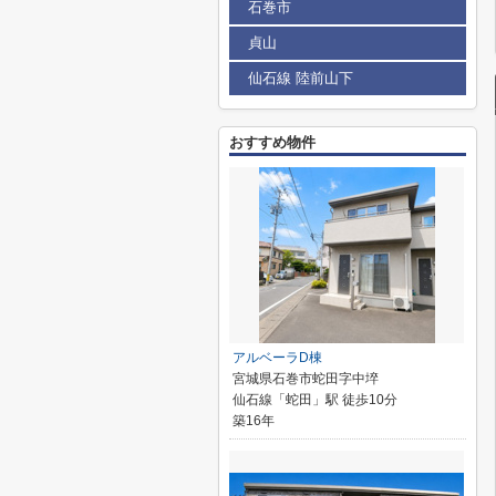
石巻市
貞山
仙石線 陸前山下
おすすめ物件
アルベーラD棟
宮城県石巻市蛇田字中埣
仙石線「蛇田」駅 徒歩10分
築16年